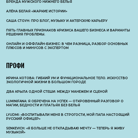
БРЕНДА МУЖСКОГО НИЖНЕГО БЕЛЬЯ
АЛЁНА БЕЛАЯ «ЖАРКИЕ ИСТОРИИ»
САША СТОУН: ПРО БЛОГ, МУЗЫКУ И АКТЕРСКУЮ КАРЬЕРУ
ПЯТЬ ГЛАВНЫХ ПРИЗНАКОВ КРИЗИСА ВАШЕГО БИЗНЕСА И ВАРИАНТЫ
РЕШЕНИЯ ПРОБЛЕМЫ.
ОНЛАЙН И ОФФЛАЙН-БИЗНЕС: В ЧЕМ РАЗНИЦА, РАЗБОР ОСНОВНЫX
ПЛЮСОВ И МИНУСОВ С ЭКСПЕРТОМ
ПРОФИ
ИРИНА КОТОВА: ГИБКИЙ УМ И ФУНКЦИОНАЛЬНОЕ ТЕЛО. ИСКУССТВО
ЭКОЛОГИЧНОЙ ЖИЗНИ В БОЛЬШОМ ГОРОДЕ
ДВА КРЫЛА ОДНОЙ СТЕШИ: МЕЖДУ МАНЕЖЕМ И СЦЕНОЙ
LUMINIFANA: Я ОБРЕЧЕНА НА УСПЕХ — ОТКРОВЕННЫЙ РАЗГОВОР О
МАГИИ, БЕДНОСТИ И ПЛАТЬЯХ БЕЗ БЕЛЬЯ
LYUDMI: «ВОСПИТЫВАЛИ МЕНЯ В СТРОГОСТИ, МОЙ ПАПА НАСТОЯЩИЙ
РУССКИЙ ОФИЦЕР»
SENKEVICH: «Я БОЛЬШЕ НЕ ОТКЛАДЫВАЮ МЕЧТУ — ТЕПЕРЬ Я ЖИВУ
МУЗЫКОЙ»