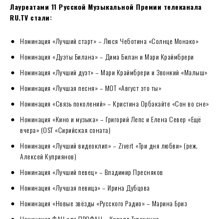
Лауреатами 11 Русской Музыкальной Премии телеканала
RU.TV стали:
Номинация «Лучший старт» – Люся Чеботина «Солнце Монако»
Номинация «Дуэты Билана» – Дима Билан и Мари Краймбрери
Номинация «Лучший дуэт» – Мари Краймбрери и Звонкий «Малыш»
Номинация «Лучшая песня» – МОТ «Август это ты»
Номинация «Связь поколений» – Кристина Орбакайте «Сон во сне»
Номинация «Кино и музыка» – Григорий Лепс и Елена Север «Ещё
вчера» (OST «Сирийская соната)
Номинация «Лучший видеоклип» – Zivert «Три дня любви» (реж.
Алексей Куприянов)
Номинация «Лучший певец» – Владимир Пресняков
Номинация «Лучшая певица» – Ирина Дубцова
Номинация «Новые звёзды «Русского Радио» – Марина Бриз
Номинация ФАН или ПРОФАН – Кирилл Туриченко