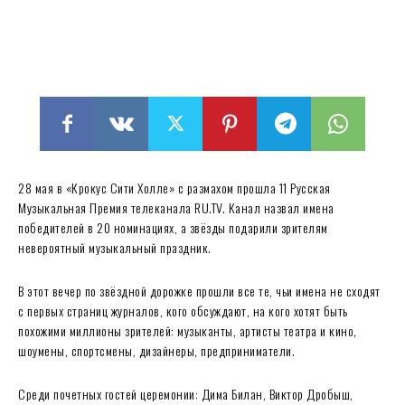
28 мая в «Крокус Сити Холле» с размахом прошла 11 Русская
Музыкальная Премия телеканала RU.TV. Канал назвал имена
победителей в 20 номинациях, а звёзды подарили зрителям
невероятный музыкальный праздник.
В этот вечер по звёздной дорожке прошли все те, чьи имена не сходят
с первых страниц журналов, кого обсуждают, на кого хотят быть
похожими миллионы зрителей: музыканты, артисты театра и кино,
шоумены, спортсмены, дизайнеры, предприниматели.
Среди почетных гостей церемонии: Дима Билан, Виктор Дробыш,