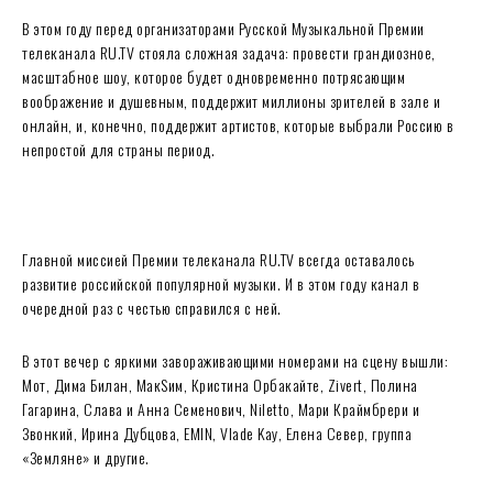
В этом году перед организаторами Русской Музыкальной Премии
телеканала RU.TV стояла сложная задача: провести грандиозное,
масштабное шоу, которое будет одновременно потрясающим
воображение и душевным, поддержит миллионы зрителей в зале и
онлайн, и, конечно, поддержит артистов, которые выбрали Россию в
непростой для страны период.
Главной миссией Премии телеканала RU.TV всегда оставалось
развитие российской популярной музыки. И в этом году канал в
очередной раз с честью справился с ней.
В этот вечер с яркими завораживающими номерами на сцену вышли:
Мот, Дима Билан, МакSим, Кристина Орбакайте, Zivert, Полина
Гагарина, Слава и Анна Семенович, Niletto, Мари Краймбрери и
Звонкий, Ирина Дубцова, EMIN, Vlade Kay, Елена Север, группа
«Земляне» и другие.