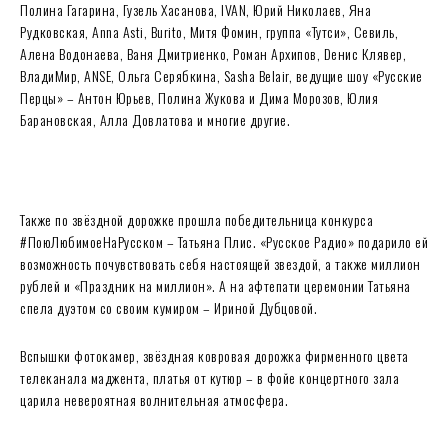
Полина Гагарина, Гузель Хасанова, IVAN, Юрий Николаев, Яна
Рудковская, Anna Asti, Burito, Митя Фомин, группа «Тутси», Севиль,
Алена Водонаева, Ваня Дмитриенко, Роман Архипов, Dенис Клявер,
ВладиМир, ANSE, Ольга Серябкина, Sasha Belair, ведущие шоу «Русские
Перцы» – Антон Юрьев, Полина Жукова и Дима Морозов, Юлия
Барановская, Алла Довлатова и многие другие.
Также по звёздной дорожке прошла победительница конкурса
#ПоюЛюбимоеНаРусском – Татьяна Плис. «Русское Радио» подарило ей
возможность почувствовать себя настоящей звездой, а также миллион
рублей и «Праздник на миллион». А на афтепати церемонии Татьяна
спела дуэтом со своим кумиром – Ириной Дубцовой.
Вспышки фотокамер, звёздная ковровая дорожка фирменного цвета
телеканала маджента, платья от кутюр – в фойе концертного зала
царила невероятная волнительная атмосфера.