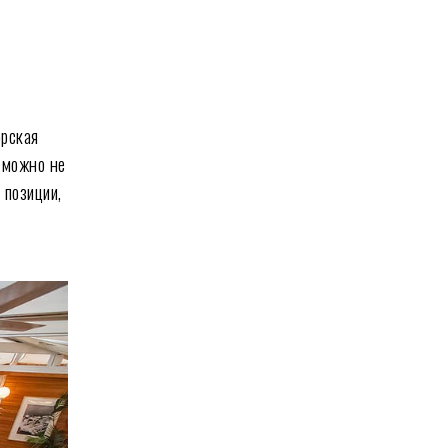
рская
 можно не
 позиции,