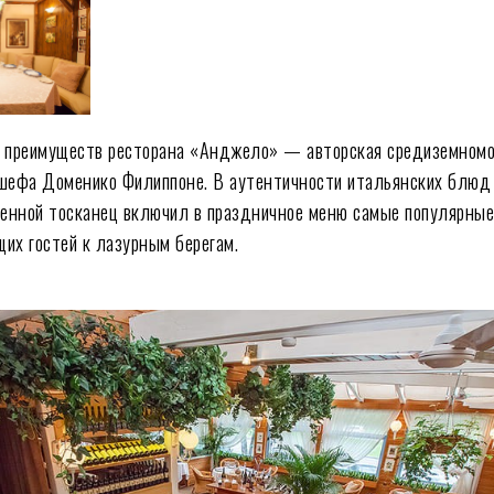
х преимуществ ресторана «Анджело» — авторская средиземномо
-шефа Доменико Филиппоне. В аутентичности итальянских блюд
ренной тосканец включил в праздничное меню самые популярные
их гостей к лазурным берегам.