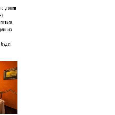
ые уголки
ка
питков.
 ценных
с
й будет