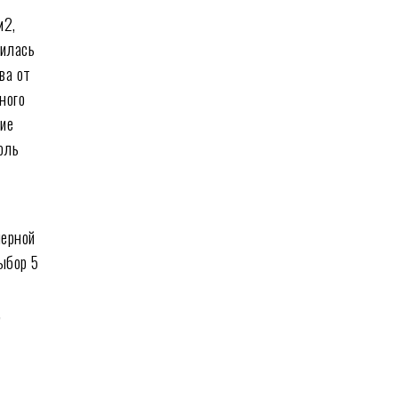
м2,
жилась
ва от
ного
чие
оль
мерной
ыбор 5
,