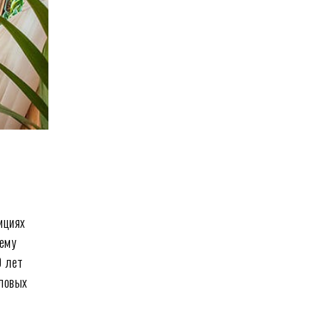
ициях
щему
0 лет
ловых