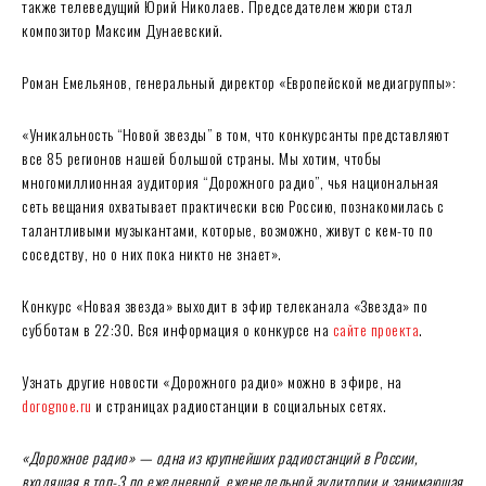
также телеведущий Юрий Николаев. Председателем жюри стал
композитор Максим Дунаевский.
Роман Емельянов, генеральный директор «Европейской медиагруппы»:
«Уникальность “Новой звезды” в том, что конкурсанты представляют
все 85 регионов нашей большой страны. Мы хотим, чтобы
многомиллионная аудитория “Дорожного радио”, чья национальная
сеть вещания охватывает практически всю Россию, познакомилась с
талантливыми музыкантами, которые, возможно, живут с кем-то по
соседству, но о них пока никто не знает».
Конкурс «Новая звезда» выходит в эфир телеканала «Звезда» по
субботам в 22:30. Вся информация о конкурсе на
сайте проекта
.
Узнать другие новости «Дорожного радио» можно в эфире, на
dorognoe.ru
и страницах радиостанции в социальных сетях.
«Дорожное радио» — одна из крупнейших радиостанций в России,
входящая в топ-3 по ежедневной, еженедельной аудитории и занимающая