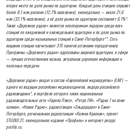
второе место по доле рынка по аудитории. Каждый день станцию слушают
более 8,1 млн россиян (12,7% населения), еженедельно — около 21,6
млн (32,1% населения), а её доля рынка по аудитории составляет 6,1%*.
Также «Дорожное радио» является неоспоримым лидером среди всех
станций по ежедневной и еженедельной аудитории и по доле рынка по
аудитории среди музыкальных станций в Санкт-Петербурге**. Сеть
вещания станции насчитывает 375 пунктов установки передатчиков.
Программы «Дорожного радио» адресованы широкой аудитории, в эфире
— лучшая отечественная музыка, актуальная дорожная информация и
полезные передачи.
«Дорожное радио» входит в состав «Европейской медиагруппы» (ЕМГ) —
одного из ведущих российских медиахолдингов, лидера российского
радиовещания*, в портфеле которого также национальные
радиовещательные сети «Европа Плюс», «Ретро FM», «Радио 7 на семи
холмах», «Новое Радио», радиостанция «Эльдорадио» в Санкт-
Петербурге, региональная радиостанция «Калина Красная», проект
STUDIO 21, еженедельное издание «Профиль» и интернет-ресурс
profile.ru.