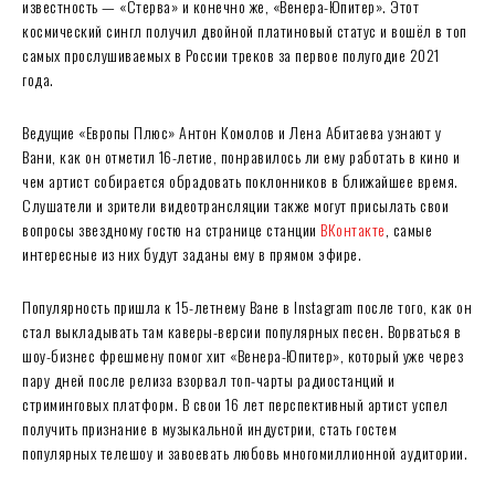
известность — «Стерва» и конечно же, «Венера-Юпитер». Этот
космический сингл получил двойной платиновый статус и вошёл в топ
самых прослушиваемых в России треков за первое полугодие 2021
года.
Ведущие «Европы Плюс» Антон Комолов и Лена Абитаева узнают у
Вани, как он отметил 16-летие, понравилось ли ему работать в кино и
чем артист собирается обрадовать поклонников в ближайшее время.
Слушатели и зрители видеотрансляции также могут присылать свои
вопросы звездному гостю на странице станции
ВКонтакте
, самые
интересные из них будут заданы ему в прямом эфире.
Популярность пришла к 15-летнему Ване в Instagram после того, как он
стал выкладывать там каверы-версии популярных песен. Ворваться в
шоу-бизнес фрешмену помог хит «Венера-Юпитер», который уже через
пару дней после релиза взорвал топ-чарты радиостанций и
стриминговых платформ. В свои 16 лет перспективный артист успел
получить признание в музыкальной индустрии, стать гостем
популярных телешоу и завоевать любовь многомиллионной аудитории.