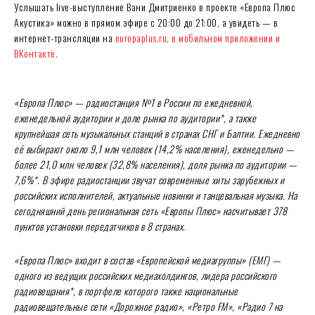
Услышать live-выступление Вани Дмитриенко в проекте «Европа Плюс
Акустика» можно в прямом эфире с 20:00 до 21:00, а увидеть — в
интернет-трансляции на
europaplus.ru, в мобильном приложении и
ВКонтакте.
«Европа Плюс» — радиостанция №1 в России по ежедневной,
еженедельной аудитории и доле рынка по аудитории*, а также
крупнейшая сеть музыкальных станций в странах СНГ и Балтии. Ежедневно
её выбирают около 9,1 млн человек (14,2% населения), еженедельно —
более 21,0 млн человек (32,8% населения), доля рынка по аудитории —
7,6%*. В эфире радиостанции звучат современные хиты зарубежных и
российских исполнителей, актуальные новинки и танцевальная музыка. На
сегодняшний день региональная сеть «Европы Плюс» насчитывает 378
пунктов установки передатчиков в 8 странах.
«Европа Плюс» входит в состав «Европейской медиагруппы» (ЕМГ) —
одного из ведущих российских медиахолдингов, лидера российского
радиовещания*, в портфеле которого также национальные
радиовещательные сети «Дорожное радио», «Ретро FM», «Радио 7 на