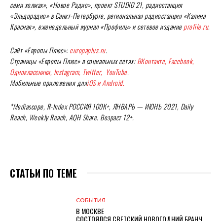
семи холмах», «Новое Радио», проект STUDIO 21, радиостанция
«Эльдорадио» в Санкт-Петербурге, региональная радиостанция «Калина
Красная», еженедельный журнал «Профиль» и сетевое издание
profile.ru
.
Сайт «Европы Плюс»:
europaplus.ru
.
Страницы «Европы Плюс» в социальных сетях:
ВКонтакте, Facebook,
Одноклассники, Instagram, Twitter, YouTube.
Мобильные приложения для
iOS и Android.
*Mediascope, R-Index
РОССИЯ
100
К
+,
ЯНВАРЬ
—
ИЮНЬ
2021, Daily
Reach, Weekly Reach, AQH Share.
Возраст 12+.
СТАТЬИ ПО ТЕМЕ
СОБЫТИЯ
В МОСКВЕ
СОСТОЯЛСЯ СВЕТСКИЙ НОВОГОДНИЙ БРАНЧ