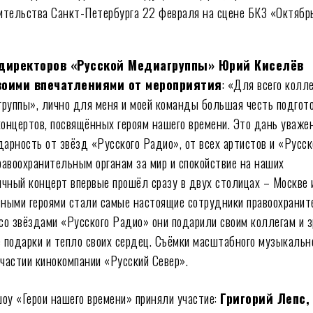
тельства Санкт-Петербурга 22 февраля на сцене БКЗ «Октябрь
директоров «Русской Медиагруппы» Юрий Киселёв
оими впечатлениями от мероприятия
: «Для всего колл
руппы», лично для меня и моей команды большая честь подгото
концертов, посвящённых героям нашего времени. Это дань уваже
дарность от звёзд «Русского Радио», от всех артистов и «Русск
авоохранительным органам за мир и спокойствие на наших
чный концерт впервые прошёл сразу в двух столицах – Москве 
вными героями стали самые настоящие сотрудники правоохрани
 со звёздами «Русского Радио» они подарили своим коллегам и 
е подарки и тепло своих сердец. Съёмки масштабного музыкальн
участии кинокомпании «Русский Север».
оу «Герои нашего времени» приняли участие:
Григорий Лепс,