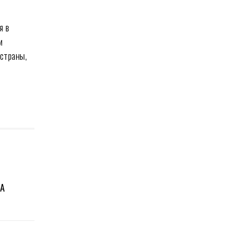
я в
и
 страны,
IA