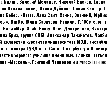
а Билан, Валерий Меладзе, Николай Басков, Елена 
, Сосо Павлиашвили, Ирина Дубцова, Dенис Клявер, Т
а Вебер, Niletto, Лана Свит, Ханна, Звонкий, ЮрКис
усы», Burito, Юлия Савичева, Иракли, Те100стерон, 
, ВладиМир, Зомб, Hensy, Ваня Дмитриенко, Виктор
ина Бриз, группа СПБ!, Александр Панайотов, МакSи
 коллектив курсантов университета МВД, ансамбль
рного центра ГУВД по г. Санкт-Петербургу и Ленинг
лектив хорового училища имени М.И. Глинки, Татья
уппа «Марсель», Григорий Чернецов и
другие звёзды рос