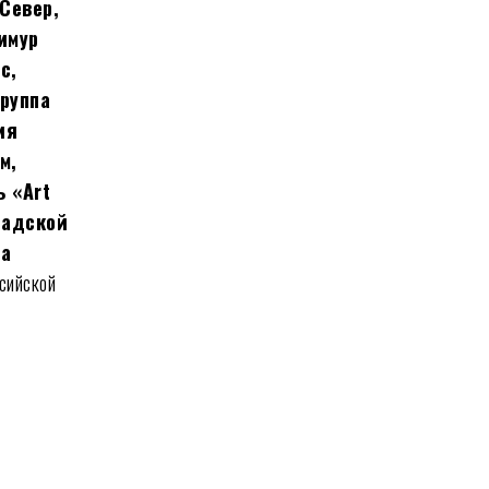
Север,
имур
с,
группа
ия
м,
 «Art
радской
на
сийской