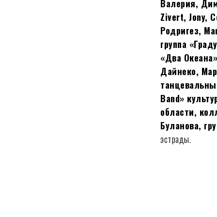
Валерия, Дим
Zivert, Jony
Родригез, Маш
группа «Град
«Два Океана»
Дайнеко, Мар
танцевальный
Band» культу
области, кол
Буланова, гр
эстрады.