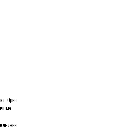
иве Юрия
ичные
полнении