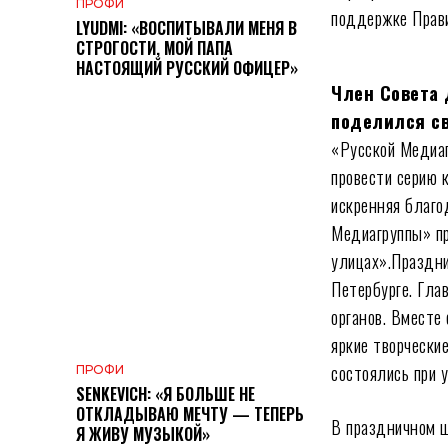
ПРОФИ
поддержке Прави
LYUDMI: «ВОСПИТЫВАЛИ МЕНЯ В
СТРОГОСТИ, МОЙ ПАПА
НАСТОЯЩИЙ РУССКИЙ ОФИЦЕР»
Член Совета 
поделился св
«Русской Медиаг
провести серию 
искренняя благо
Медиагруппы» пр
улицах».Праздни
Петербурге. Гла
органов. Вместе
яркие творчески
состоялись при 
ПРОФИ
SENKEVICH: «Я БОЛЬШЕ НЕ
ОТКЛАДЫВАЮ МЕЧТУ — ТЕПЕРЬ
В праздничном ш
Я ЖИВУ МУЗЫКОЙ»