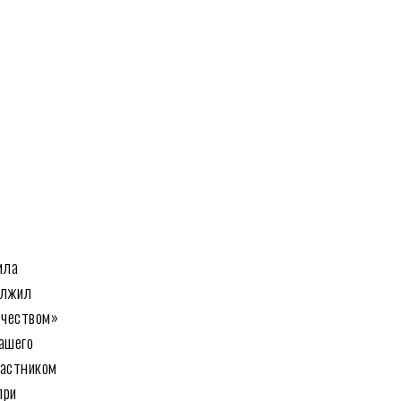
ила
олжил
ечеством»
ашего
частником
при