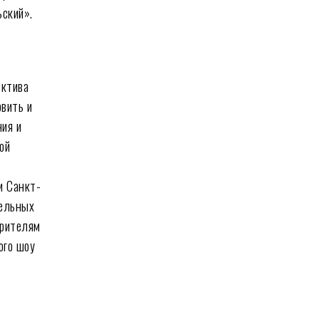
ский».
ектива
вить и
ния и
ой
и Санкт-
тельных
зрителям
ого шоу