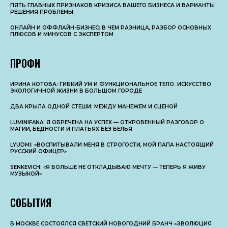
ПЯТЬ ГЛАВНЫХ ПРИЗНАКОВ КРИЗИСА ВАШЕГО БИЗНЕСА И ВАРИАНТЫ
РЕШЕНИЯ ПРОБЛЕМЫ.
ОНЛАЙН И ОФФЛАЙН-БИЗНЕС: В ЧЕМ РАЗНИЦА, РАЗБОР ОСНОВНЫX
ПЛЮСОВ И МИНУСОВ С ЭКСПЕРТОМ
ПРОФИ
ИРИНА КОТОВА: ГИБКИЙ УМ И ФУНКЦИОНАЛЬНОЕ ТЕЛО. ИСКУССТВО
ЭКОЛОГИЧНОЙ ЖИЗНИ В БОЛЬШОМ ГОРОДЕ
ДВА КРЫЛА ОДНОЙ СТЕШИ: МЕЖДУ МАНЕЖЕМ И СЦЕНОЙ
LUMINIFANA: Я ОБРЕЧЕНА НА УСПЕХ — ОТКРОВЕННЫЙ РАЗГОВОР О
МАГИИ, БЕДНОСТИ И ПЛАТЬЯХ БЕЗ БЕЛЬЯ
LYUDMI: «ВОСПИТЫВАЛИ МЕНЯ В СТРОГОСТИ, МОЙ ПАПА НАСТОЯЩИЙ
РУССКИЙ ОФИЦЕР»
SENKEVICH: «Я БОЛЬШЕ НЕ ОТКЛАДЫВАЮ МЕЧТУ — ТЕПЕРЬ Я ЖИВУ
МУЗЫКОЙ»
СОБЫТИЯ
В МОСКВЕ СОСТОЯЛСЯ СВЕТСКИЙ НОВОГОДНИЙ БРАНЧ «ЭВОЛЮЦИЯ