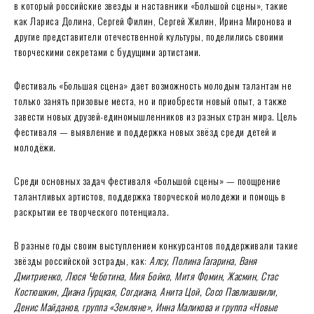
в который российские звезды и наставники «Большой сцены», такие
как Лариса Долина, Сергей Филин, Сергей Жилин, Ирина Миронова и
другие представители отечественной культуры, поделились своими
творческими секретами с будущими артистами.
Фестиваль «Большая сцена» дает возможность молодым талантам не
только занять призовые места, но и приобрести новый опыт, а также
завести новых друзей-единомышленников из разных стран мира. Цель
фестиваля — выявление и поддержка новых звёзд среди детей и
молодёжи.
Среди основных задач фестиваля «Большой сцены» — поощрение
талантливых артистов, поддержка творческой молодежи и помощь в
раскрытии ее творческого потенциала.
В разные годы своим выступлением конкурсантов поддерживали такие
звёзды российской эстрады, как:
Алсу, Полина Гагарина, Ваня
Дмитриенко, Люся Чеботина, Мия Бойко, Митя Фомин, Жасмин, Стас
Костюшкин, Диана Гурцкая, Согдиана, Анита Цой, Сосо Павлиашвили,
Денис Майданов, группа «Земляне», Инна Маликова и группа «Новые