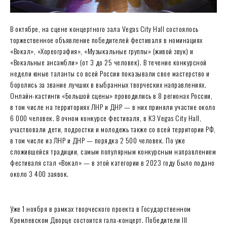
В октябре, на сцене концертного зала Vegas City Hall состоялось
торжественное объявление победителей фестиваля в номинациях
«Вокал», «Хореография», «Музыкальные группы» (живой звук) и
«Вокальные ансамбли» (от 3 до 25 человек). В течение конкурсной
недели юные таланты со всей России показывали свое мастерство и
боролись за звание лучших в выбранных творческих направлениях.
Онлайн-кастинги «Большой сцены» проводились в 8 регионах России,
в том числе на территориях ЛНР и ДНР — в них приняли участие около
6 000 человек. В очном конкурсе фестиваля, в КЗ Vegas City Hall,
участвовали дети, подростки и молодежь также со всей территории РФ,
в том числе из ЛНР и ДНР — порядка 2 500 человек. По уже
сложившейся традиции, самым популярным конкурсным направлением
фестиваля стал «Вокал» — в этой категории в 2023 году было подано
около 3 400 заявок.
Уже 1 ноября в рамках творческого проекта в Государственном
Кремлевском Дворце состоится гала-концерт. Победители III