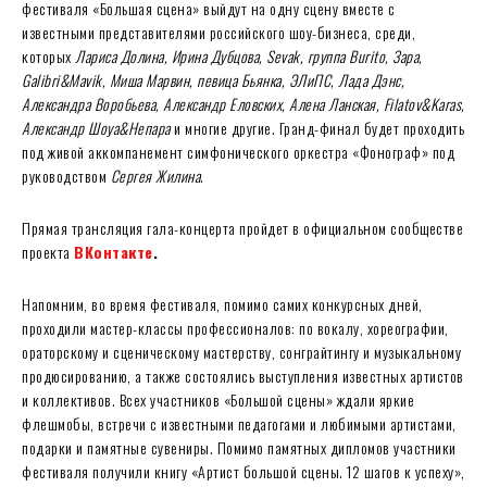
фестиваля «Большая сцена» выйдут на одну сцену вместе с
известными представителями российского шоу-бизнеса, среди,
которых
Лариса Долина,
Ирина Дубцова, Sevak, группа Burito, Зара,
Galibri&Mavik, Миша Марвин, певица Бьянка, ЭЛиПС, Лада Дэнс,
Александра Воробьева, Александр Еловских, Алена Ланская, Filatov&Karas,
Александр Шоуа&Непара
и многие другие. Гранд-финал будет проходить
под живой аккомпанемент симфонического оркестра «Фонограф» под
руководством
Сергея Жилина
.
Прямая трансляция гала-концерта пройдет в официальном сообществе
проекта
ВКонтакте
.
Напомним, во время фестиваля, помимо самих конкурсных дней,
проходили мастер-классы профессионалов: по вокалу, хореографии,
ораторскому и сценическому мастерству, сонграйтингу и музыкальному
продюсированию, а также состоялись выступления известных артистов
и коллективов. Всех участников «Большой сцены» ждали яркие
флешмобы, встречи с известными педагогами и любимыми артистами,
подарки и памятные сувениры. Помимо памятных дипломов участники
фестиваля получили книгу «Артист большой сцены. 12 шагов к успеху»,