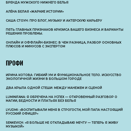
БРЕНДА МУЖСКОГО НИЖНЕГО БЕЛЬЯ
АЛЁНА БЕЛАЯ «ЖАРКИЕ ИСТОРИИ»
САША СТОУН: ПРО БЛОГ, МУЗЫКУ И АКТЕРСКУЮ КАРЬЕРУ
ПЯТЬ ГЛАВНЫХ ПРИЗНАКОВ КРИЗИСА ВАШЕГО БИЗНЕСА И ВАРИАНТЫ
РЕШЕНИЯ ПРОБЛЕМЫ.
ОНЛАЙН И ОФФЛАЙН-БИЗНЕС: В ЧЕМ РАЗНИЦА, РАЗБОР ОСНОВНЫX
ПЛЮСОВ И МИНУСОВ С ЭКСПЕРТОМ
ПРОФИ
ИРИНА КОТОВА: ГИБКИЙ УМ И ФУНКЦИОНАЛЬНОЕ ТЕЛО. ИСКУССТВО
ЭКОЛОГИЧНОЙ ЖИЗНИ В БОЛЬШОМ ГОРОДЕ
ДВА КРЫЛА ОДНОЙ СТЕШИ: МЕЖДУ МАНЕЖЕМ И СЦЕНОЙ
LUMINIFANA: Я ОБРЕЧЕНА НА УСПЕХ — ОТКРОВЕННЫЙ РАЗГОВОР О
МАГИИ, БЕДНОСТИ И ПЛАТЬЯХ БЕЗ БЕЛЬЯ
LYUDMI: «ВОСПИТЫВАЛИ МЕНЯ В СТРОГОСТИ, МОЙ ПАПА НАСТОЯЩИЙ
РУССКИЙ ОФИЦЕР»
SENKEVICH: «Я БОЛЬШЕ НЕ ОТКЛАДЫВАЮ МЕЧТУ — ТЕПЕРЬ Я ЖИВУ
МУЗЫКОЙ»