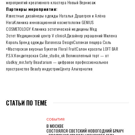
мероприятий креативного кластера Новый Вернисаж
Партнеры мероприятия:
Известные дизайнеры одежды Наталья Душегрея и Алёна
НегаКлиника инновационной косметологии GENIUS
COSMETOLOGY Клиника эстетической медицины Мед
Эстет Медицинский центр V clinicAДизайнер украшений Милена
Король Бренд одежды Baronessa DesignСоляная пещера Соль
+Мастерская вкусных букетов Floral FruitСалон красоты LOFT BAR
P.S.V.Кондитерская Cake_studio_ok Великолепный торт — от
sladkiy_mir.forty Beautarium — цифровое профессиональное
пространство Beauty индустрииЦентр Альтернатив
СТАТЬИ ПО ТЕМЕ
СОБЫТИЯ
В МОСКВЕ
СОСТОЯЛСЯ СВЕТСКИЙ НОВОГОДНИЙ БРАНЧ