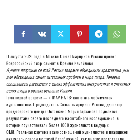
11 августа 2021 года в Москве Союз Пиарщиков России провёл
Всероссийский пиар-саммит в Кремле Измайлово
Лучшие пиарщики со всей России впервые объединили креативные умы
для обсуждения самых актуальных проблем в мире пиара. Топовые
специалисты рассказали о самых эффективных инструментах и значимых
целях пиара в разных регионах России.
Тема первой встречи — «ПИАР НА ТВ: как стать любимчиком
журналистов». Председатель Союза пиарщиков России, директор
продюсерского центра Останкино Мария Тарханова поделится
результатами своего последнего масштабного исследования, в
котором поучаствовали более 1000 журналистов ведущих
СМИ. Реальная картина взаимоотношений журналистов и пиарщиков
оказалась совсем не такой безоблачной, как многие представали