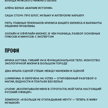
БРЕНДА МУЖСКОГО НИЖНЕГО БЕЛЬЯ
АЛЁНА БЕЛАЯ «ЖАРКИЕ ИСТОРИИ»
САША СТОУН: ПРО БЛОГ, МУЗЫКУ И АКТЕРСКУЮ КАРЬЕРУ
ПЯТЬ ГЛАВНЫХ ПРИЗНАКОВ КРИЗИСА ВАШЕГО БИЗНЕСА И ВАРИАНТЫ
РЕШЕНИЯ ПРОБЛЕМЫ.
ОНЛАЙН И ОФФЛАЙН-БИЗНЕС: В ЧЕМ РАЗНИЦА, РАЗБОР ОСНОВНЫX
ПЛЮСОВ И МИНУСОВ С ЭКСПЕРТОМ
ПРОФИ
ИРИНА КОТОВА: ГИБКИЙ УМ И ФУНКЦИОНАЛЬНОЕ ТЕЛО. ИСКУССТВО
ЭКОЛОГИЧНОЙ ЖИЗНИ В БОЛЬШОМ ГОРОДЕ
ДВА КРЫЛА ОДНОЙ СТЕШИ: МЕЖДУ МАНЕЖЕМ И СЦЕНОЙ
LUMINIFANA: Я ОБРЕЧЕНА НА УСПЕХ — ОТКРОВЕННЫЙ РАЗГОВОР О
МАГИИ, БЕДНОСТИ И ПЛАТЬЯХ БЕЗ БЕЛЬЯ
LYUDMI: «ВОСПИТЫВАЛИ МЕНЯ В СТРОГОСТИ, МОЙ ПАПА НАСТОЯЩИЙ
РУССКИЙ ОФИЦЕР»
SENKEVICH: «Я БОЛЬШЕ НЕ ОТКЛАДЫВАЮ МЕЧТУ — ТЕПЕРЬ Я ЖИВУ
МУЗЫКОЙ»