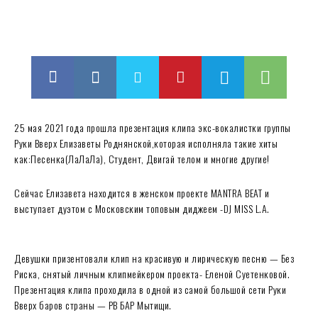
25 мая 2021 года прошла презентация клипа экс-вокалистки группы
Руки Вверх Елизаветы Роднянской,которая исполняла такие хиты
как:Песенка(ЛаЛаЛа), Студент, Двигай телом и многие другие!
Сейчас Елизавета находится в женском проекте MANTRA BEAT и
выступает дуэтом с Московским топовым диджеем -DJ MISS L.A.
Девушки призентовали клип на красивую и лирическую песню — Без
Риска, снятый личным клипмейкером проекта- Еленой Суетенковой.
Презентация клипа проходила в одной из самой большой сети Руки
Вверх баров страны — РВ БАР Мытищи.