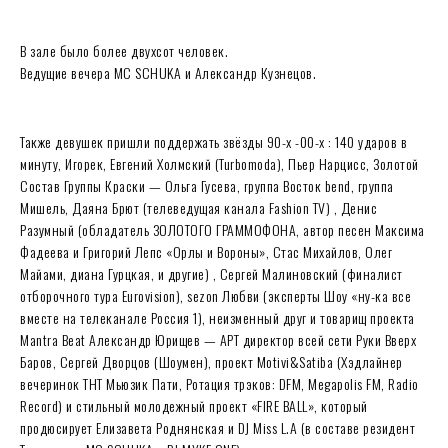
В зале было более двухсот человек.
Ведущие вечера MC SCHUKA и Александр Кузнецов.
Также девушек пришли поддержать звёзды 90-х -00-х : 140 ударов в
минуту, Игорек, Евгений Холмский (Turbomoda), Пьер Нарцисс, Золотой
Состав Группы Краски — Ольга Гусева, группа Восток bend, группа
Мишель, Даяна Брют (телеведущая канала Fashion TV) , Денис
Разумный (обладатель ЗОЛОТОГО ГРАММОФОНА, автор песен Максима
Фадеева и Григорий Лепс «Орлы и Вороны», Стас Михайлов, Олег
Майами, диана Гурцкая, и другие) , Сергей Малиновский (финалист
отборочного тура Eurovision), sezon Любви (эксперты Шоу «ну-ка все
вместе на телеканале Россия 1), неизменный друг и товарищ проекта
Mantra Beat Александр Юрищев — АРТ директор всей сети Руки Вверх
Баров, Сергей Дворцов (Шоумен), проект Motivi&Satiba (Хэдлайнер
вечеринок ТНТ Мьюзик Пати, Ротация трэков: DFM, Megapolis FM, Radio
Record) и стильный молодежный проект «FIRE BALL», который
продюсирует Елизавета Роднянская и DJ Miss L.A (в составе резидент