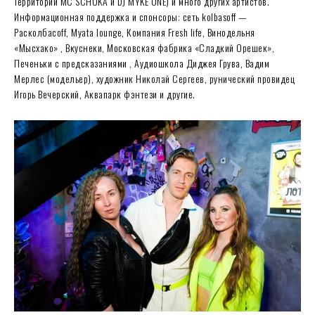
Территории MC SCHUKA и DJ MYKE ONE) и много других артистов.
Информационная поддержка и спонсоры: сеть kolbasoff —
Расколбасоff, Myata lounge, Компания Fresh life, Винодельня
«Мысхако» , Вкуснеки, Московская фабрика «Сладкий Орешек»,
Печеньки с предсказаниями , Аудиошкола Диджея Грува, Вадим
Мерлес (модельер), художник Николай Сергеев, рунический провидец
Игорь Вечерский, Аквапарк фэнтези и другие.