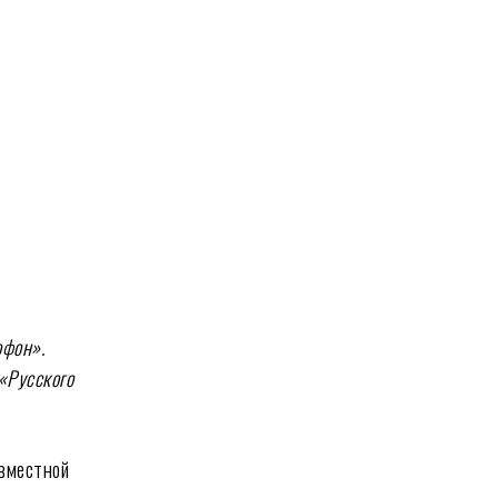
офон».
 «Русского
овместной