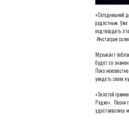
«Сегодняшний де
радостным. Уже 
подтвердить это
Инстаграм соли
Музыкант поблаг
будет со знаме
Пока неизвестно
увидеть своих к
«Золотой грамм
Радио». Песни г
удостаивались м