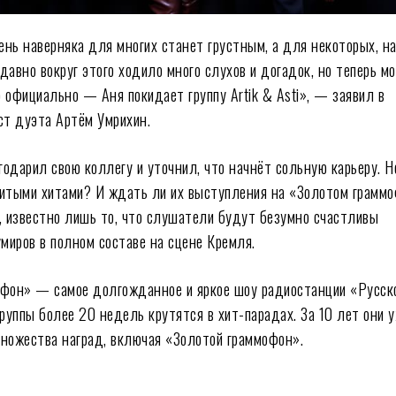
нь наверняка для многих станет грустным, а для некоторых, на
давно вокруг этого ходило много слухов и догадок, но теперь мо
 официально — Аня покидает группу Artik & Asti», — заявил в
ст дуэта Артём Умрихин.
одарил свою коллегу и уточнил, что начнёт сольную карьеру. Н
нитыми хитами? И ждать ли их выступления на «Золотом грамм
, известно лишь то, что слушатели будут безумно счастливы
умиров в полном составе на сцене Кремля.
офон» — самое долгожданное и яркое шоу радиостанции «Русск
руппы более 20 недель крутятся в хит-парадах. За 10 лет они 
ножества наград, включая «Золотой граммофон».