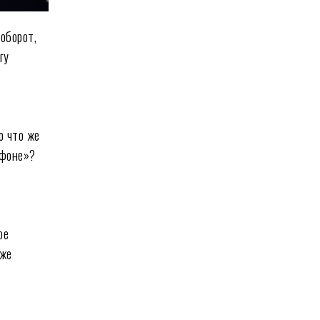
оборот,
гу
о что же
офоне»?
ое
уже