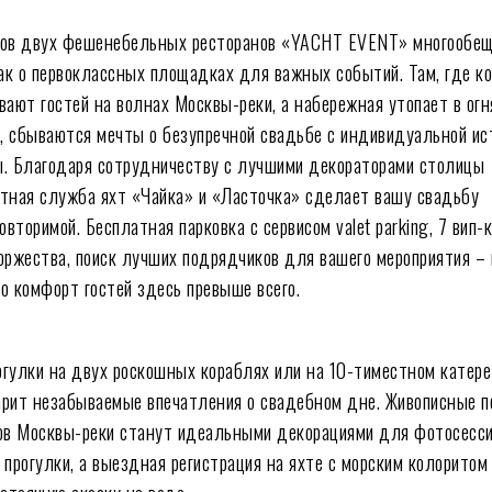
лов двух фешенебельных ресторанов «YACHT EVENT» многообе
как о первоклассных площадках для важных событий. Там, где к
вают гостей на волнах Москвы-реки, а набережная утопает в огн
а, сбываются мечты о безупречной свадьбе с индивидуальной ис
. Благодаря сотрудничеству с лучшими декораторами столицы
тная служба яхт «Чайка» и «Ласточка» сделает вашу свадьбу
овторимой. Бесплатная парковка с сервисом valet parking, 7 вип-
оржества, поиск лучших подрядчиков для вашего мероприятия – 
то комфорт гостей здесь превыше всего.
гулки на двух роскошных кораблях или на 10-тиместном катере
рит незабываемые впечатления о свадебном дне. Живописные п
ов Москвы-реки станут идеальными декорациями для фотосесси
 прогулки, а выездная регистрация на яхте с морским колоритом