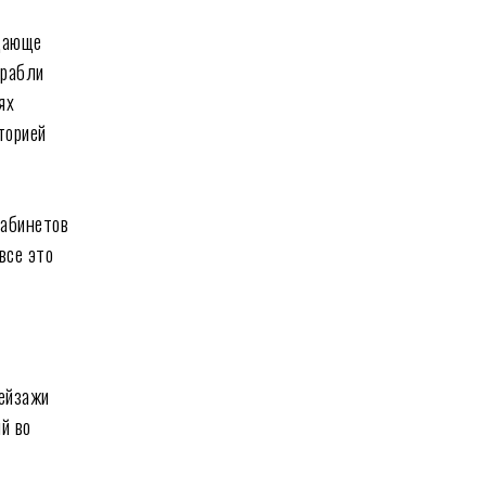
щающе
орабли
ях
торией
кабинетов
все это
ейзажи
й во