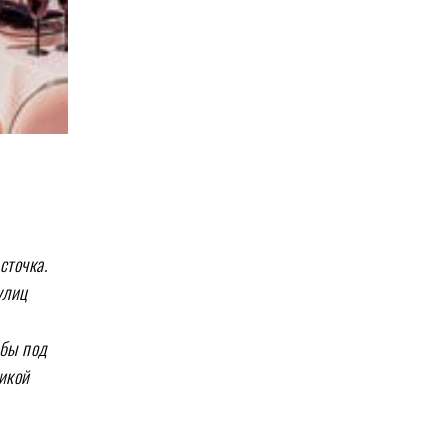
сточка.
улиц
ьбы под
икой