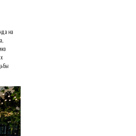
нда на
а,
ико
ых
дьбы