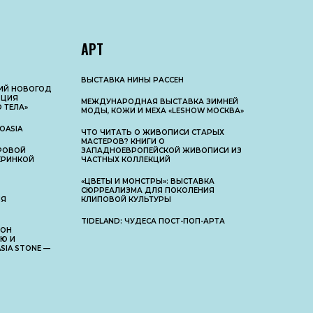
АРТ
ВЫСТАВКА НИНЫ РАССЕН
КИЙ НОВОГОД
ЮЦИЯ
МЕЖДУНАРОДНАЯ ВЫСТАВКА ЗИМНЕЙ
 ТЕЛА»
МОДЫ, КОЖИ И МЕХА «LESHOW МОСКВА»
OASIA
ЧТО ЧИТАТЬ О ЖИВОПИСИ СТАРЫХ
МАСТЕРОВ? КНИГИ О
РОВОЙ
ЗАПАДНОЕВРОПЕЙСКОЙ ЖИВОПИСИ ИЗ
ЧЕРИНКОЙ
ЧАСТНЫХ КОЛЛЕКЦИЙ
«ЦВЕТЫ И МОНСТРЫ»: ВЫСТАВКА
СЮРРЕАЛИЗМА ДЛЯ ПОКОЛЕНИЯ
НЯ
КЛИПОВОЙ КУЛЬТУРЫ
TIDELAND: ЧУДЕСА ПОСТ-ПОП-АРТА
 ОН
Ю И
IA STONE —