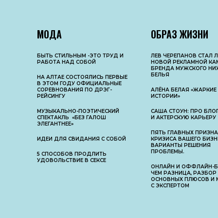
МОДА
ОБРАЗ ЖИЗНИ
БЫТЬ СТИЛЬНЫМ -ЭТО ТРУД И
ЛЕВ ЧЕРЕПАНОВ СТАЛ 
РАБОТА НАД СОБОЙ
НОВОЙ РЕКЛАМНОЙ КА
БРЕНДА МУЖСКОГО НИ
БЕЛЬЯ
НА АЛТАЕ СОСТОЯЛИСЬ ПЕРВЫЕ
В ЭТОМ ГОДУ ОФИЦИАЛЬНЫЕ
СОРЕВНОВАНИЯ ПО ДРЭГ-
АЛЁНА БЕЛАЯ «ЖАРКИЕ
РЕЙСИНГУ
ИСТОРИИ»
МУЗЫКАЛЬНО-ПОЭТИЧЕСКИЙ
САША СТОУН: ПРО БЛОГ
СПЕКТАКЛЬ «БЕЗ ГАЛОШ
И АКТЕРСКУЮ КАРЬЕРУ
ЭЛЕГАНТНЕЕ»
ПЯТЬ ГЛАВНЫХ ПРИЗН
ИДЕИ ДЛЯ СВИДАНИЯ С СОБОЙ
КРИЗИСА ВАШЕГО БИЗН
ВАРИАНТЫ РЕШЕНИЯ
ПРОБЛЕМЫ.
5 СПОСОБОВ ПРОДЛИТЬ
УДОВОЛЬСТВИЕ В СЕКСЕ
ОНЛАЙН И ОФФЛАЙН-БИ
ЧЕМ РАЗНИЦА, РАЗБОР
ОСНОВНЫX ПЛЮСОВ И 
С ЭКСПЕРТОМ