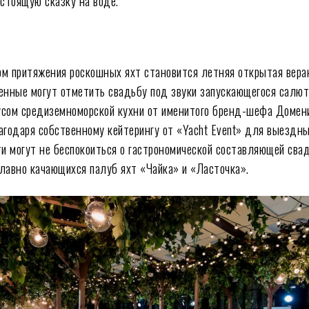
астоящую сказку на воде.
м притяжения роскошных яхт становится летняя открытая вера
енные могут отметить свадьбу под звуки запускающегося салют
усом средиземноморской кухни от именитого бренд-шефа Домен
агодаря собственному кейтерингу от «Yacht Event» для выездн
ти могут не беспокоиться о гастрономической составляющей сва
лавно качающихся палуб яхт «Чайка» и «Ласточка».