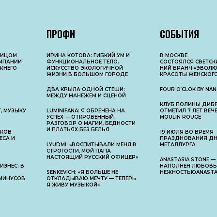
ПРОФИ
СОБЫТИЯ
ЛИЦОМ
ИРИНА КОТОВА: ГИБКИЙ УМ И
В МОСКВЕ
МПАНИИ
ФУНКЦИОНАЛЬНОЕ ТЕЛО.
СОСТОЯЛСЯ СВЕТС
ЖНЕГО
ИСКУССТВО ЭКОЛОГИЧНОЙ
НИЙ БРАНЧ «ЭВОЛ
ЖИЗНИ В БОЛЬШОМ ГОРОДЕ
КРАСОТЫ ЖЕНСКОГО
ДВА КРЫЛА ОДНОЙ СТЕШИ:
FOUR O’CLOK BY NAN
МЕЖДУ МАНЕЖЕМ И СЦЕНОЙ
КЛУБ ПОЛИНЫ ДИБ
, МУЗЫКУ
LUMINIFANA: Я ОБРЕЧЕНА НА
ОТМЕТИЛ 7 ЛЕТ ВЕ
УСПЕХ — ОТКРОВЕННЫЙ
MOULIN ROUGE
РАЗГОВОР О МАГИИ, БЕДНОСТИ
И ПЛАТЬЯХ БЕЗ БЕЛЬЯ
АКОВ
19 ИЮЛЯ ВО ВРЕМЯ
ЕСА И
ПРАЗДНОВАНИЯ Д
LYUDMI: «ВОСПИТЫВАЛИ МЕНЯ В
МЕТАЛЛУРГА
СТРОГОСТИ, МОЙ ПАПА
НАСТОЯЩИЙ РУССКИЙ ОФИЦЕР»
ANASTASIA STONE —
ЗНЕС: В
НАПОЛНЕН ЛЮБОВЬ
SENKEVICH: «Я БОЛЬШЕ НЕ
НЕЖНОСТЬЮANASTAS
МИНУСОВ
ОТКЛАДЫВАЮ МЕЧТУ — ТЕПЕРЬ
Я ЖИВУ МУЗЫКОЙ»