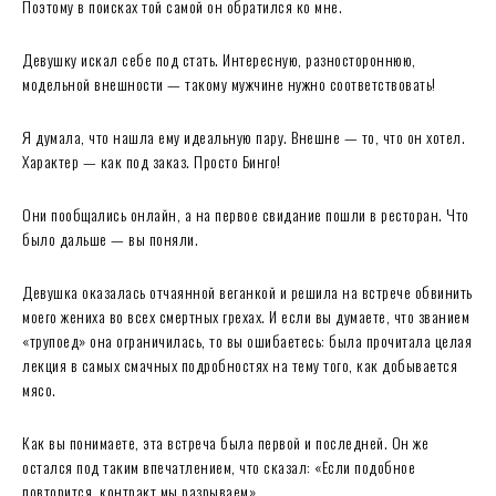
Поэтому в поисках той самой он обратился ко мне.
Девушку искал себе под стать. Интересную, разностороннюю,
модельной внешности — такому мужчине нужно соответствовать!
Я думала, что нашла ему идеальную пару. Внешне — то, что он хотел.
Характер — как под заказ. Просто Бинго!
Они пообщались онлайн, а на первое свидание пошли в ресторан. Что
было дальше — вы поняли.
Девушка оказалась отчаянной веганкой и решила на встрече обвинить
моего жениха во всех смертных грехах. И если вы думаете, что званием
«трупоед» она ограничилась, то вы ошибаетесь: была прочитала целая
лекция в самых смачных подробностях на тему того, как добывается
мясо.
Как вы понимаете, эта встреча была первой и последней. Он же
остался под таким впечатлением, что сказал: «Если подобное
повторится, контракт мы разрываем»