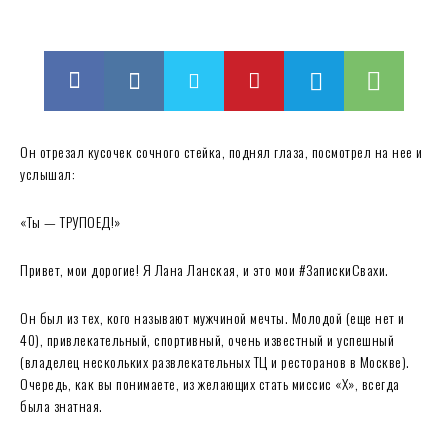
Он отрезал кусочек сочного стейка, поднял глаза, посмотрел на нее и
услышал:
«Ты — ТРУПОЕД!»
Привет, мои дорогие! Я Лана Ланская, и это мои #ЗапискиСвахи.
Он был из тех, кого называют мужчиной мечты. Молодой (еще нет и
40), привлекательный, спортивный, очень известный и успешный
(владелец нескольких развлекательных ТЦ и ресторанов в Москве).
Очередь, как вы понимаете, из желающих стать миссис «Х», всегда
была знатная.