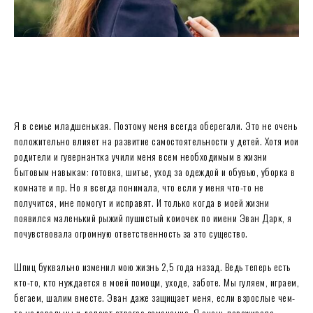
Я в семье младшенькая. Поэтому меня всегда оберегали. Это не очень
положительно влияет на развитие самостоятельности у детей. Хотя мои
родители и гувернантка учили меня всем необходимым в жизни
бытовым навыкам: готовка, шитье, уход за одеждой и обувью, уборка в
комнате и пр. Но я всегда понимала, что если у меня что-то не
получится, мне помогут и исправят. И только когда в моей жизни
появился маленький рыжий пушистый комочек по имени Эван Дарк, я
почувствовала огромную ответственность за это существо.
Шпиц буквально изменил мою жизнь 2,5 года назад. Ведь теперь есть
кто-то, кто нуждается в моей помощи, уходе, заботе. Мы гуляем, играем,
бегаем, шалим вместе. Эван даже защищает меня, если взрослые чем-
то недовольны и делают строгое замечание. Я очень переживала,