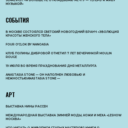
SENKEVICH: «Я БОЛЬШЕ НЕ ОТКЛАДЫВАЮ МЕЧТУ — ТЕПЕРЬ Я ЖИВУ
МУЗЫКОЙ»
СОБЫТИЯ
В МОСКВЕ СОСТОЯЛСЯ СВЕТСКИЙ НОВОГОДНИЙ БРАНЧ «ЭВОЛЮЦИЯ
КРАСОТЫ ЖЕНСКОГО ТЕЛА»
FOUR O’CLOK BY NANOASIA
КЛУБ ПОЛИНЫ ДИБРОВОЙ ОТМЕТИЛ 7 ЛЕТ ВЕЧЕРИНКОЙ MOULIN
ROUGE
19 ИЮЛЯ ВО ВРЕМЯ ПРАЗДНОВАНИЯ ДНЯ МЕТАЛЛУРГА
ANASTASIA STONE — ОН НАПОЛНЕН ЛЮБОВЬЮ И
НЕЖНОСТЬЮANASTASIA STONE —
АРТ
ВЫСТАВКА НИНЫ РАССЕН
МЕЖДУНАРОДНАЯ ВЫСТАВКА ЗИМНЕЙ МОДЫ, КОЖИ И МЕХА «LESHOW
МОСКВА»
ЧТО ЧИТАТЬ О ЖИВОПИСИ СТАРЫХ МАСТЕРОВ? КНИГИ О