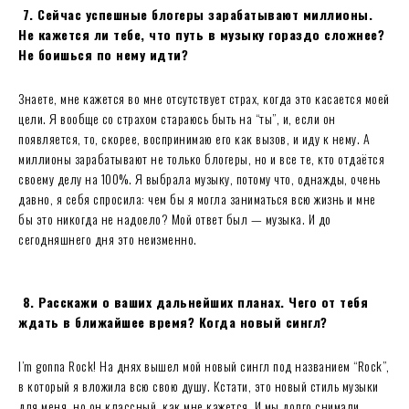
7. Сейчас успешные блогеры зарабатывают миллионы.
Не кажется ли тебе, что путь в музыку гораздо сложнее?
Не боишься по нему идти?
Знаете, мне кажется во мне отсутствует страх, когда это касается моей
цели. Я вообще со страхом стараюсь быть на “ты”, и, если он
появляется, то, скорее, воспринимаю его как вызов, и иду к нему. А
миллионы зарабатывают не только блогеры, но и все те, кто отдаётся
своему делу на 100%. Я выбрала музыку, потому что, однажды, очень
давно, я себя спросила: чем бы я могла заниматься всю жизнь и мне
бы это никогда не надоело? Мой ответ был — музыка. И до
сегодняшнего дня это неизменно.
8. Расскажи о ваших дальнейших планах. Чего от тебя
ждать в ближайшее время? Когда новый сингл?
I’m gonna Rock! На днях вышел мой новый сингл под названием “Rock”,
в который я вложила всю свою душу. Кстати, это новый стиль музыки
для меня, но он классный, как мне кажется. И мы долго снимали