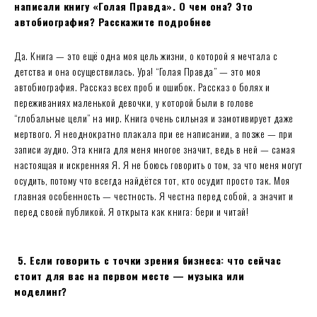
написали книгу «Голая Правда». О чем она? Это
автобиография? Расскажите подробнее
Да. Книга — это ещё одна моя цель жизни, о которой я мечтала с
детства и она осуществилась. Ура! “Голая Правда” — это моя
автобиография. Рассказ всех проб и ошибок. Рассказ о болях и
переживаниях маленькой девочки, у которой были в голове
“глобальные цели” на мир. Книга очень сильная и замотивирует даже
мертвого. Я неоднократно плакала при ее написании, а позже — при
записи аудио. Эта книга для меня многое значит, ведь в ней — самая
настоящая и искренняя Я. Я не боюсь говорить о том, за что меня могут
осудить, потому что всегда найдётся тот, кто осудит просто так. Моя
главная особенность — честность. Я честна перед собой, а значит и
перед своей публикой. Я открыта как книга: бери и читай!
5. Если говорить с точки зрения бизнеса: что сейчас
стоит для вас на первом месте — музыка или
моделинг?