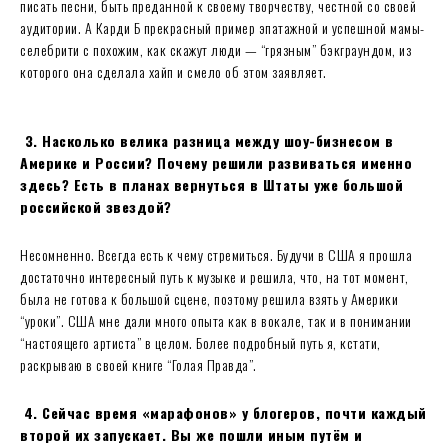
писать песни, быть преданной к своему творчеству, честной со своей
аудитории. А Карди Б прекрасный пример эпатажной и успешной мамы-
селебрити с похожим, как скажут люди — “грязным” бэкграундом, из
которого она сделала хайп и смело об этом заявляет.
3. Насколько велика разница между шоу-бизнесом в
Америке и России? Почему решили развиваться именно
здесь? Есть в планах вернуться в Штаты уже большой
российской звездой?
Несомненно. Всегда есть к чему стремиться. Будучи в США я прошла
достаточно интересный путь к музыке и решила, что, на тот момент,
была не готова к большой сцене, поэтому решила взять у Америки
“уроки”. США мне дали много опыта как в вокале, так и в понимании
“настоящего артиста” в целом. Более подробный путь я, кстати,
раскрываю в своей книге “Голая Правда”.
4. Сейчас время «марафонов» у блогеров, почти каждый
второй их запускает. Вы же пошли иным путём и