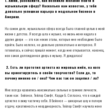
1. Аюми, расскажите, как возникло желание пойти в
музыкальную сферу? Насколько нам известно, у тебя
довольно успешная карьера в модельном бизнесе в
Америке
.
На самом деле, музыкальная сфера всегда была главной целью в моей
жизни с детства. Я всегда шла к музыке, но жизнь меня кидала в
другие двери — это как некие этапы, которые мне необходимо было
пройти. Было нелегко, но довольно увлекательно и интересно. Я
готовилась, и сейчас пришёл момент, когда мне открывается, наконец,
моя самая долгожданная дверь в музыку. Я дождалась!
2. Есть ли прототип артиста из мировых имён, на кого
вы ориентируетесь в своём творчестве? Если да, то
почему именно он / она? Чем вас так он зацепил / ла?
Мне всегда нравились максимально сильные и громкие личности,
такие как: Бейонсе, Тейлор Свифт, Карди Б. Согласна, что в каждой
артистке я вижу частичку себя. В Бейонсе — шикарные шоу и полную
отдачу, креативность и неординарность. Тейлор Свифт научила меня