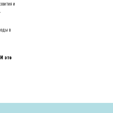
звития и
в.
моды в
м
И это