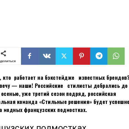
делиться
, кто
работает на бэкстейдже
известных брендов
вечу
— наши! Российские
стилисты добрались до
 осенью,
уже третий сезон
подряд, российская
альная
команда «Стильные
решения» будет успешн
на модных
французских подмостках.
нцузских подмостках