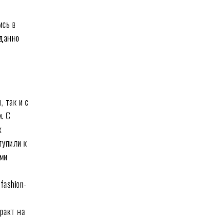
ись в
иданно
, так и с
. С
х
тупили к
ыми
fashion-
тракт на