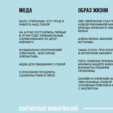
МОДА
ОБРАЗ ЖИЗНИ
БЫТЬ СТИЛЬНЫМ -ЭТО ТРУД И
ЛЕВ ЧЕРЕПАНОВ СТАЛ 
РАБОТА НАД СОБОЙ
НОВОЙ РЕКЛАМНОЙ КА
БРЕНДА МУЖСКОГО НИ
БЕЛЬЯ
НА АЛТАЕ СОСТОЯЛИСЬ ПЕРВЫЕ
В ЭТОМ ГОДУ ОФИЦИАЛЬНЫЕ
СОРЕВНОВАНИЯ ПО ДРЭГ-
АЛЁНА БЕЛАЯ «ЖАРКИЕ
РЕЙСИНГУ
ИСТОРИИ»
МУЗЫКАЛЬНО-ПОЭТИЧЕСКИЙ
САША СТОУН: ПРО БЛОГ
СПЕКТАКЛЬ «БЕЗ ГАЛОШ
И АКТЕРСКУЮ КАРЬЕРУ
ЭЛЕГАНТНЕЕ»
ПЯТЬ ГЛАВНЫХ ПРИЗН
ИДЕИ ДЛЯ СВИДАНИЯ С СОБОЙ
КРИЗИСА ВАШЕГО БИЗН
ВАРИАНТЫ РЕШЕНИЯ
ПРОБЛЕМЫ.
5 СПОСОБОВ ПРОДЛИТЬ
УДОВОЛЬСТВИЕ В СЕКСЕ
ОНЛАЙН И ОФФЛАЙН-БИ
ЧЕМ РАЗНИЦА, РАЗБОР
ОСНОВНЫX ПЛЮСОВ И 
С ЭКСПЕРТОМ
КОНТАКТНАЯ ИНФОРМАЦИЯ