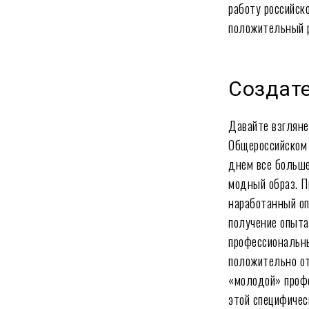
работу российс
положительный 
Создате
Давайте взгляне
Общероссийском 
днем все больш
модный образ. П
наработанный оп
получение опыта
профессиональны
положительно от
«молодой» профе
этой специфичес