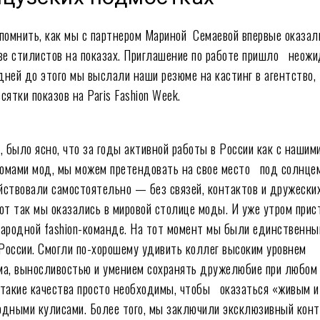
помнить, как мы с партнером Мариной Семаевой впервые оказал
ве стилистов на показах. Приглашение по работе пришло неож
 дней до этого мы выслали наши резюме на кастинг в агентство,
ятки показов на Paris Fashion Week.
 было ясно, что за годы активной работы в России как с нашими
омами мод, мы можем претендовать на свое место под солнцем
ствовали самостоятельно — без связей, контактов и дружески
от так мы оказались в мировой столице моды. И уже утром прис
ародной fashion-команде. На тот момент мы были единственн
оссии. Смогли по-хорошему удивить коллег высоким уровнем
а, выносливостью и умением сохранять дружелюбие при любом 
, такие качества просто необходимы, чтобы оказаться «живым и
дными кулисами. Более того, мы заключили эксклюзивный кон