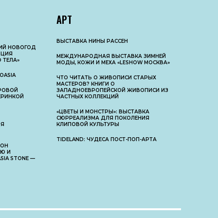
АРТ
ВЫСТАВКА НИНЫ РАССЕН
КИЙ НОВОГОД
ЮЦИЯ
МЕЖДУНАРОДНАЯ ВЫСТАВКА ЗИМНЕЙ
 ТЕЛА»
МОДЫ, КОЖИ И МЕХА «LESHOW МОСКВА»
OASIA
ЧТО ЧИТАТЬ О ЖИВОПИСИ СТАРЫХ
МАСТЕРОВ? КНИГИ О
РОВОЙ
ЗАПАДНОЕВРОПЕЙСКОЙ ЖИВОПИСИ ИЗ
ЧЕРИНКОЙ
ЧАСТНЫХ КОЛЛЕКЦИЙ
«ЦВЕТЫ И МОНСТРЫ»: ВЫСТАВКА
СЮРРЕАЛИЗМА ДЛЯ ПОКОЛЕНИЯ
НЯ
КЛИПОВОЙ КУЛЬТУРЫ
TIDELAND: ЧУДЕСА ПОСТ-ПОП-АРТА
 ОН
Ю И
IA STONE —