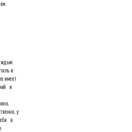
еем
каждым
тиль и
же имеет
аний и
овно,
твенно, у
себя в
ю