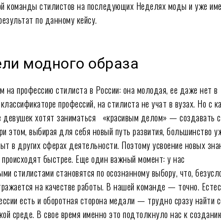
кой команды стилистов на последующих Неделях моды и уже им
результат по данному кейсу.
ли модного образа
м на профессию стилиста в России: она молодая, ее даже нет в
классификаторе профессий, на стилиста не учат в вузах. Но с 
е девушек хотят заниматься «красивым делом» — создавать с
ри этом, выбирая для себя новый путь развития, большинство у
ыт в других сферах деятельности. Поэтому усвоение новых зн
 происходят быстрее. Еще один важный момент: у нас
ми стилистами становятся по осознанному выбору, что, безусл
ражается на качестве работы. В нашей команде — точно. Естес
ссии есть и оборотная сторона медали — трудно сразу найти 
кой среде. В свое время именно это подтолкнуло нас к создани