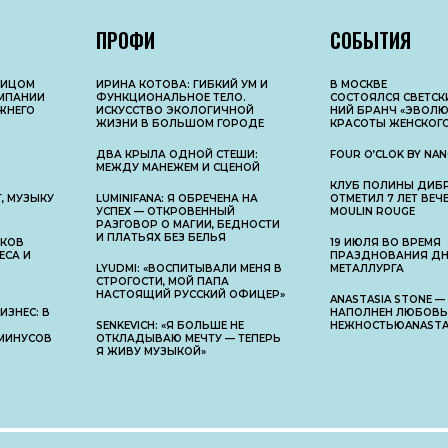
ПРОФИ
СОБЫТИЯ
ЛИЦОМ
ИРИНА КОТОВА: ГИБКИЙ УМ И
В МОСКВЕ
МПАНИИ
ФУНКЦИОНАЛЬНОЕ ТЕЛО.
СОСТОЯЛСЯ СВЕТС
ЖНЕГО
ИСКУССТВО ЭКОЛОГИЧНОЙ
НИЙ БРАНЧ «ЭВОЛ
ЖИЗНИ В БОЛЬШОМ ГОРОДЕ
КРАСОТЫ ЖЕНСКОГО
ДВА КРЫЛА ОДНОЙ СТЕШИ:
FOUR O’CLOK BY NAN
МЕЖДУ МАНЕЖЕМ И СЦЕНОЙ
КЛУБ ПОЛИНЫ ДИБ
, МУЗЫКУ
LUMINIFANA: Я ОБРЕЧЕНА НА
ОТМЕТИЛ 7 ЛЕТ ВЕ
УСПЕХ — ОТКРОВЕННЫЙ
MOULIN ROUGE
РАЗГОВОР О МАГИИ, БЕДНОСТИ
И ПЛАТЬЯХ БЕЗ БЕЛЬЯ
АКОВ
19 ИЮЛЯ ВО ВРЕМЯ
ЕСА И
ПРАЗДНОВАНИЯ Д
LYUDMI: «ВОСПИТЫВАЛИ МЕНЯ В
МЕТАЛЛУРГА
СТРОГОСТИ, МОЙ ПАПА
НАСТОЯЩИЙ РУССКИЙ ОФИЦЕР»
ANASTASIA STONE —
ЗНЕС: В
НАПОЛНЕН ЛЮБОВЬ
SENKEVICH: «Я БОЛЬШЕ НЕ
НЕЖНОСТЬЮANASTAS
МИНУСОВ
ОТКЛАДЫВАЮ МЕЧТУ — ТЕПЕРЬ
Я ЖИВУ МУЗЫКОЙ»