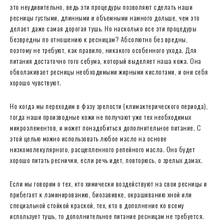
это неудивительно, ведь эти процедуры позволяют сделать наши
ресницы густыми, длинными и объемными намного дольше, чем это
делает даже самая дорогая тушь. Но насколько все эти процедуры
безвредны по отношению к ресницам? Абсолютно без вредны,
поэтому не требуют, как правило, никакого особенного ухода. Для
питания достаточно того себума, который выделяет наша кожа. Она
обволакивает ресницы необходимыми жирными кислотами, и они себя
хорошо чувствуют.
Но когда мы переходим в фазу зрелости (климактерического периода),
тогда наши производные кожи не получают уже тех необходимых
микроэлементов, и может понадобиться дополнительное питание. С
этой целью можно использовать любое масло на основе
низкомолекулярного, расщепленного репейного масла. Оно будет
хорошо питать реснички, если речь идет, повторюсь, о зрелых дамах.
Если мы говорим о тех, кто химически воздействуют на свои ресницы и
прибегает к ламинированию, биозавивке, окрашиванию хной или
специальной стойкой краской, тех, кто в дополнение ко всему
использует тушь, то дополнительное питание ресницам не требуется.