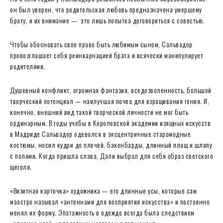
он был уверен, что родительская любовь предназначена умершему
брату, и их внимание — это лишь попытка договориться с совестью.
Чтобы обосновать свое право быть любимым сыном, Сальвадор
провозглашает себя реинкарнацией брата и всячески манипулирует
родителями.
Душевный конфликт, огромная фантазия, вседозволенность, большой
творческий потенциал — наилучшая почва для взращивания гения. И,
конечно, внешний вид такой творческой личности не мог быть
ординарным. В годы учебы в Королевской академии изящных искусств
в Мадриде Сальвадор одевался в эксцентричные старомодные
костюмы, носил кудри до плечей, бакенбарды, длинный плащ и шляпу
с полями. Когда пришла слава, Дали выбрал для себя образ светского
щеголя.
«Визитная карточка» художника — его длинные усы, которые сам
маэстро называл «антеннами для восприятия искусства» и постоянно
менял их форму. Эпатажность в одежде всегда была следствием