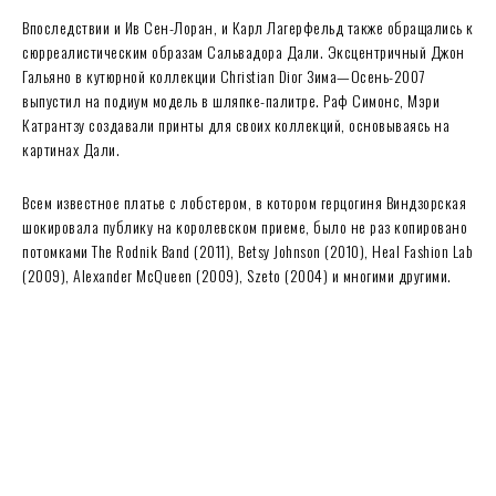
Впоследствии и Ив Сен-Лоран, и Карл Лагерфельд также обращались к
сюрреалистическим образам Сальвадора Дали. Эксцентричный Джон
Гальяно в кутюрной коллекции Christian Dior Зима—Осень-2007
выпустил на подиум модель в шляпке-палитре. Раф Симонс, Мэри
Катрантзу создавали принты для своих коллекций, основываясь на
картинах Дали.
Всем известное платье с лобстером, в котором герцогиня Виндзорская
шокировала публику на королевском приеме, было не раз копировано
потомками The Rodnik Band (2011), Betsy Johnson (2010), Heal Fashion Lab
(2009), Alexander McQueen (2009), Szeto (2004) и многими другими.