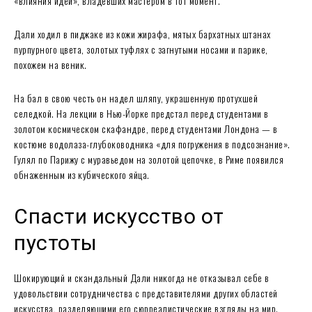
«влияния идей», владевших мастером в тот момент.
Дали ходил в пиджаке из кожи жирафа, мятых бархатных штанах
пурпурного цвета, золотых туфлях с загнутыми носами и парике,
похожем на веник.
На бал в свою честь он надел шляпу, украшенную протухшей
селедкой. На лекции в Нью-Йорке предстал перед студентами в
золотом космическом скафандре, перед студентами Лондона — в
костюме водолаза-глубоководника «для погружения в подсознание».
Гулял по Парижу с муравьедом на золотой цепочке, в Риме появился
обнаженным из кубического яйца.
Спасти искусство от
пустоты
Шокирующий и скандальный Дали никогда не отказывал себе в
удовольствии сотрудничества с представителями других областей
искусства, разделяющими его сюрреалистические взгляды на мир.