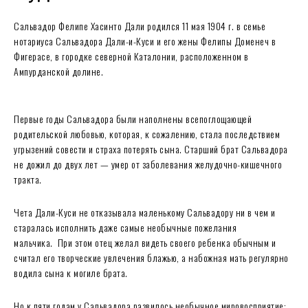
Сальвадор Фелипе Хасинто Дали родился 11 мая 1904 г. в семье
нотариуса Сальвадора Дали-и-Куси и его жены Фелипы Доменеч в
Фигерасе, в городке северной Каталонии, расположенном в
Ампурданской долине.
Первые годы Сальвадора были наполнены всепоглощающей
родительской любовью, которая, к сожалению, стала последствием
угрызений совести и страха потерять сына. Старший брат Сальвадора
не дожил до двух лет — умер от заболевания желудочно-кишечного
тракта.
Чета Дали-Куси не отказывала маленькому Сальвадору ни в чем и
старалась исполнить даже самые необычные пожелания
мальчика. При этом отец желал видеть своего ребенка обычным и
считал его творческие увлечения блажью, а набожная мать регулярно
водила сына к могиле брата.
Но к пяти годам у Сальвадора развилось необычное мировосприятие: