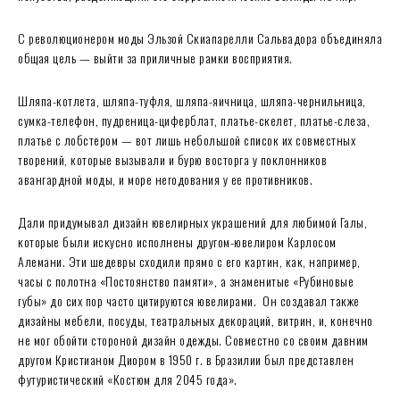
С революционером моды Эльзой Скиапарелли Сальвадора объединяла
общая цель — выйти за приличные рамки восприятия.
Шляпа-котлета, шляпа-туфля, шляпа-яичница, шляпа-чернильница,
сумка-телефон, пудреница-циферблат, платье-скелет, платье-слеза,
платье с лобстером — вот лишь небольшой список их совместных
творений, которые вызывали и бурю восторга у поклонников
авангардной моды, и море негодования у ее противников.
Дали придумывал дизайн ювелирных украшений для любимой Галы,
которые были искусно исполнены другом-ювелиром Карлосом
Алемани. Эти шедевры сходили прямо с его картин, как, например,
часы с полотна «Постоянство памяти», а знаменитые «Рубиновые
губы» до сих пор часто цитируются ювелирами. Он создавал также
дизайны мебели, посуды, театральных декораций, витрин, и, конечно
не мог обойти стороной дизайн одежды. Совместно со своим давним
другом Кристианом Диором в 1950 г. в Бразилии был представлен
футуристический «Костюм для 2045 года».