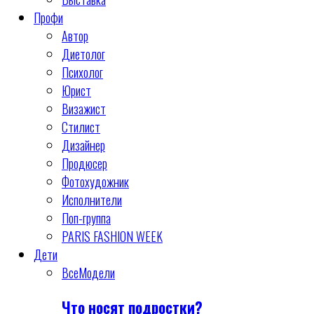
Профи
Автор
Диетолог
Психолог
Юрист
Визажист
Стилист
Дизайнер
Продюсер
Фотохудожник
Исполнители
Поп-группа
PARIS FASHION WEEK
Дети
Все
Модели
Что носят подростки?