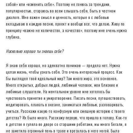
собой» или «изменить себе». Поэтому не гонюсь за трендами,
популярностью, стараюсь во всем слышать себя, быть в честном
диалоге. Мне важен смысл и ценность, которые я с любовью
вкладываю в каждую песню, проект и вообще все, что делаю. Живу по
принципу «важно не количество, а качество», поэтому мне очень нужна
глубина.
Насколько хорошо ты знаешь себя?
Я знаю себя хорошо, но адекватно понимаю — предела нет. Нужна
целая жизнь, чтобы узнать себя. Это очень интересный процесс. Как
бы выглядел твой идеальный мир? Там много мира, это основное.
Много открытых, добрых людей, любимый человек, мои близкие и
любимые слушатели. На ментальном уровне мне хотелось бы
чувствовать принятие и умиротворение. Писать песни, путешествовать,
медитировать, плавать в океане, заниматься любовью, разговаривать,
учиться. Расскажи какую-то конфузную или смешную историю с твоего
детства? Их было много. Расскажу первую, что пришла в голову. Как-то
в детстве я гуляла во дворе со старшими ребятами, мы много бегали, я
не заметила огромный пень в траве и врезалась в него ногой. Была