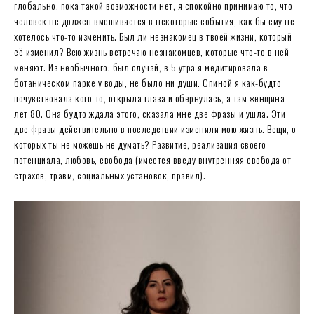
глобально, пока такой возможности нет, я спокойно принимаю то, что
человек не должен вмешивается в некоторые события, как бы ему не
хотелось что-то изменить. Был ли незнакомец в твоей жизни, который
её изменил? Всю жизнь встречаю незнакомцев, которые что-то в ней
меняют. Из необычного: был случай, в 5 утра я медитировала в
ботаническом парке у воды, не было ни души. Спиной я как-будто
почувствовала кого-то, открыла глаза и обернулась, а там женщина
лет 80. Она будто ждала этого, сказала мне две фразы и ушла. Эти
две фразы действительно в последствии изменили мою жизнь. Вещи, о
которых ты не можешь не думать? Развитие, реализация своего
потенциала, любовь, свобода (имеется введу внутренняя свобода от
страхов, травм, социальных установок, правил).