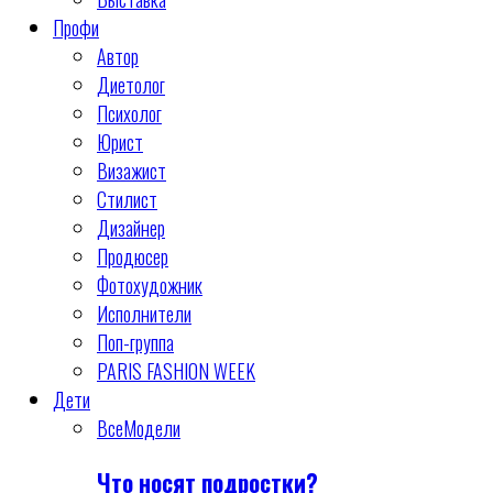
Профи
Автор
Диетолог
Психолог
Юрист
Визажист
Стилист
Дизайнер
Продюсер
Фотохудожник
Исполнители
Поп-группа
PARIS FASHION WEEK
Дети
Все
Модели
Что носят подростки?